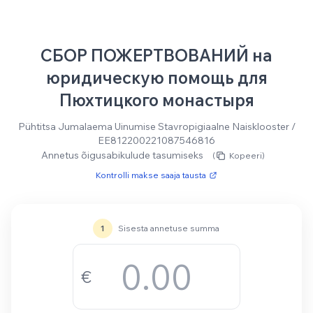
Skip to main content
СБОР ПОЖЕРТВОВАНИЙ на
юридическую помощь для
Пюхтицкого монастыря
Pühtitsa Jumalaema Uinumise Stavropigiaalne Naisklooster /
EE812200221087546816
Annetus õigusabikulude tasumiseks
(
Kopeeri)
Kontrolli makse saaja tausta
1
Sisesta annetuse summa
€