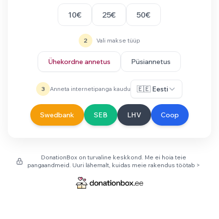
10€
25€
50€
2
Vali makse tüüp
Ühekordne annetus
Püsiannetus
🇪🇪 Eesti
3
Anneta internetipanga kaudu
Swedbank
SEB
LHV
Coop
DonationBox on turvaline keskkond. Me ei hoia teie
pangaandmeid. Uuri lähemalt, kuidas meie rakendus töötab >