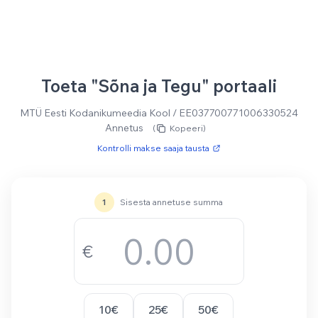
Skip to main content
Toeta "Sõna ja Tegu" portaali
MTÜ Eesti Kodanikumeedia Kool / EE037700771006330524
Annetus
(
Kopeeri)
Kontrolli makse saaja tausta
1
Sisesta annetuse summa
€
10€
25€
50€