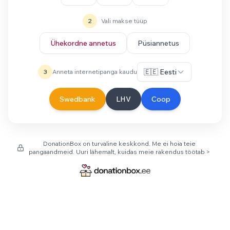
2
Vali makse tüüp
Ühekordne annetus
Püsiannetus
🇪🇪 Eesti
3
Anneta internetipanga kaudu
Swedbank
LHV
Coop
DonationBox on turvaline keskkond. Me ei hoia teie
pangaandmeid. Uuri lähemalt, kuidas meie rakendus töötab >